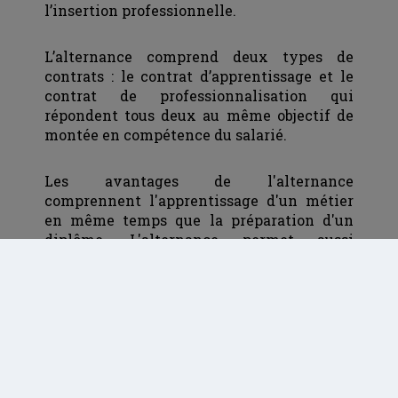
l’insertion professionnelle.
L’alternance comprend deux types de
contrats : le contrat d’apprentissage et le
contrat de professionnalisation qui
répondent tous deux au même objectif de
montée en compétence du salarié.
Les avantages de l'alternance
comprennent l'apprentissage d'un métier
en même temps que la préparation d'un
diplôme. L'alternance permet aussi
d'acquérir une expérience professionnelle
en se confrontant aux réalités du terrain.
Elle permet aussi la perception d'une
rémunération tous les mois ce qui n'est pas
négligeable pour un jeune adolescent ou un
jeune adulte. Et enfin, l'alternance permet
également d'être recruté plus facilement à
la fin de votre formation.